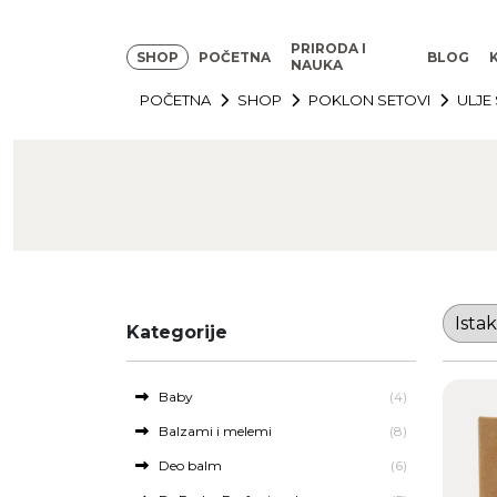
PRIRODA I
SHOP
POČETNA
BLOG
NAUKA
POČETNA
SHOP
POKLON SETOVI
ULJE
Kategorije
Baby
(4)
Balzami i melemi
(8)
Deo balm
(6)