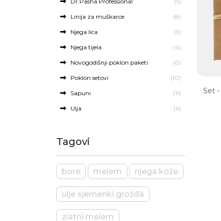
Dr.Pasha Professional
(5)
Linija za muškarce
(8)
Njega lica
(3)
Njega tijela
(4)
Novogodišnji poklon paketi
(0)
Poklon setovi
(10)
Set -
Sapuni
(11)
Ulja
(6)
Tagovi
bore
melem
njega kože
ulje sjemenki grožđa
zlatni melem